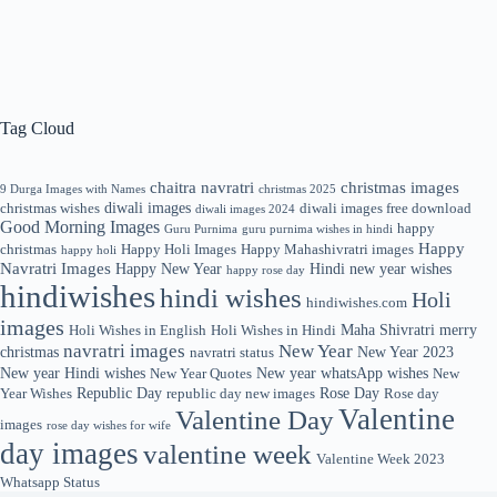
Tag Cloud
chaitra navratri
christmas images
9 Durga Images with Names
christmas 2025
diwali images
christmas wishes
diwali images free download
diwali images 2024
Good Morning Images
happy
Guru Purnima
guru purnima wishes in hindi
Happy
christmas
Happy Holi Images
Happy Mahashivratri images
happy holi
Navratri Images
Happy New Year
Hindi new year wishes
happy rose day
hindiwishes
hindi wishes
Holi
hindiwishes.com
images
Maha Shivratri
merry
Holi Wishes in English
Holi Wishes in Hindi
navratri images
New Year
christmas
New Year 2023
navratri status
New year Hindi wishes
New year whatsApp wishes
New Year Quotes
New
Republic Day
Rose Day
Year Wishes
republic day new images
Rose day
Valentine
Valentine Day
images
rose day wishes for wife
day images
valentine week
Valentine Week 2023
Whatsapp Status