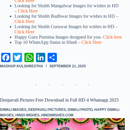
Click Here
Looking for Shubh Mangalwar Images for wishes in HD
–
Click Here
Looking for Shubh Budhwar Images for wishes in HD –
Click Here
Looking for Shubh Guruwar Images for wishes in HD –
Click Here
Happy Guru Purnima Images designed for you-
Click here
Top 10 WhatsApp Status in Hindi –
Click Here
Fa
T
W
Li
S
ce
wi
ha
nk
ha
MADHUP KULSHRESTHA
SEPTEMBER 21, 2025
bo
tte
ts
ed
re
ok
r
A
In
pp
Deepavali Pictures Free Download in Full HD 4 Whatsapp 2025
DIWALI IMAGES
,
DEEPAVALI PICTURES
,
DIWALI PHOTO
,
HAPPY DIWALI
IMAGES
,
HINDI WISHES
,
HINDIWISHES.COM