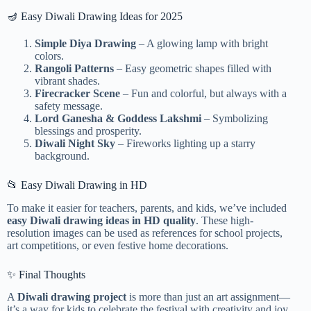
🪔 Easy Diwali Drawing Ideas for 2025
Simple Diya Drawing
– A glowing lamp with bright
colors.
Rangoli Patterns
– Easy geometric shapes filled with
vibrant shades.
Firecracker Scene
– Fun and colorful, but always with a
safety message.
Lord Ganesha & Goddess Lakshmi
– Symbolizing
blessings and prosperity.
Diwali Night Sky
– Fireworks lighting up a starry
background.
📂 Easy Diwali Drawing in HD
To make it easier for teachers, parents, and kids, we’ve included
easy Diwali drawing ideas in HD quality
. These high-
resolution images can be used as references for school projects,
art competitions, or even festive home decorations.
✨ Final Thoughts
A
Diwali drawing project
is more than just an art assignment—
it’s a way for kids to celebrate the festival with creativity and joy.