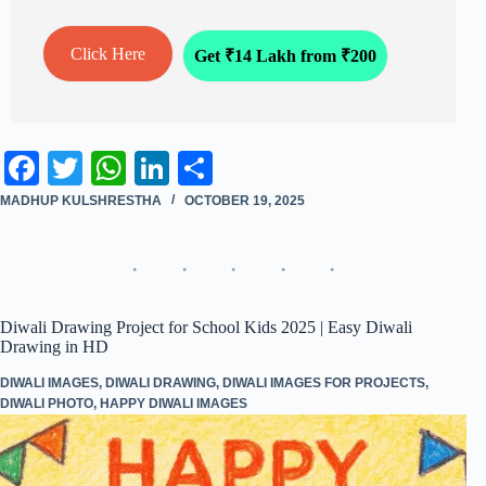
Click Here
Get ₹14 Lakh from ₹200
Fa
T
W
Li
S
ce
wi
ha
nk
ha
MADHUP KULSHRESTHA
OCTOBER 19, 2025
bo
tte
ts
ed
re
ok
r
A
In
pp
Diwali Drawing Project for School Kids 2025 | Easy Diwali
Drawing in HD
DIWALI IMAGES
,
DIWALI DRAWING
,
DIWALI IMAGES FOR PROJECTS
,
DIWALI PHOTO
,
HAPPY DIWALI IMAGES