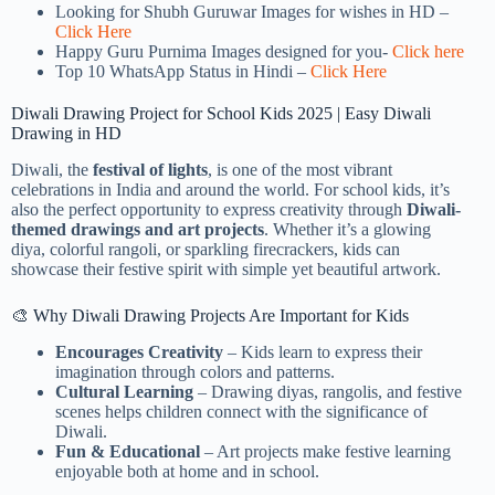
Looking for Shubh Guruwar Images for wishes in HD –
Click Here
Happy Guru Purnima Images designed for you-
Click here
Top 10 WhatsApp Status in Hindi –
Click Here
Diwali Drawing Project for School Kids 2025 | Easy Diwali
Drawing in HD
Diwali, the
festival of lights
, is one of the most vibrant
celebrations in India and around the world. For school kids, it’s
also the perfect opportunity to express creativity through
Diwali-
themed drawings and art projects
. Whether it’s a glowing
diya, colorful rangoli, or sparkling firecrackers, kids can
showcase their festive spirit with simple yet beautiful artwork.
🎨 Why Diwali Drawing Projects Are Important for Kids
Encourages Creativity
– Kids learn to express their
imagination through colors and patterns.
Cultural Learning
– Drawing diyas, rangolis, and festive
scenes helps children connect with the significance of
Diwali.
Fun & Educational
– Art projects make festive learning
enjoyable both at home and in school.