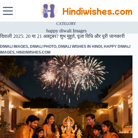
Hindiwishes.com
CATEGORY
happy diwali Images
दिवाली 2025: 20 या 21 अक्टूबर? शुभ मुहूर्त, पूजा विधि और पूरी जानकारी
DIWALI IMAGES
,
DIWALI PHOTO
,
DIWALI WISHES IN HINDI
,
HAPPY DIWALI
IMAGES
,
HINDIWISHES.COM