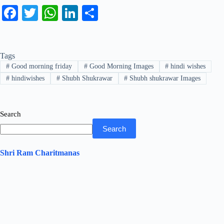
Fa
T
W
Li
S
ce
wi
ha
nk
ha
bo
tte
ts
ed
re
Tags
ok
r
A
In
#
Good morning friday
#
Good Morning Images
#
hindi wishes
pp
#
hindiwishes
#
Shubh Shukrawar
#
Shubh shukrawar Images
Search
Search
Shri Ram Charitmanas