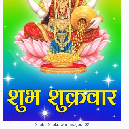
Shubh Shukrawar Images -02