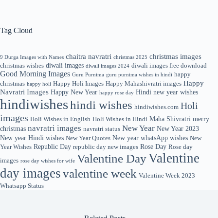
Tag Cloud
chaitra navratri
christmas images
9 Durga Images with Names
christmas 2025
diwali images
christmas wishes
diwali images free download
diwali images 2024
Good Morning Images
happy
Guru Purnima
guru purnima wishes in hindi
Happy
christmas
Happy Holi Images
Happy Mahashivratri images
happy holi
Navratri Images
Happy New Year
Hindi new year wishes
happy rose day
hindiwishes
hindi wishes
Holi
hindiwishes.com
images
Maha Shivratri
merry
Holi Wishes in English
Holi Wishes in Hindi
navratri images
New Year
christmas
New Year 2023
navratri status
New year Hindi wishes
New year whatsApp wishes
New Year Quotes
New
Republic Day
Rose Day
Year Wishes
republic day new images
Rose day
Valentine
Valentine Day
images
rose day wishes for wife
day images
valentine week
Valentine Week 2023
Whatsapp Status