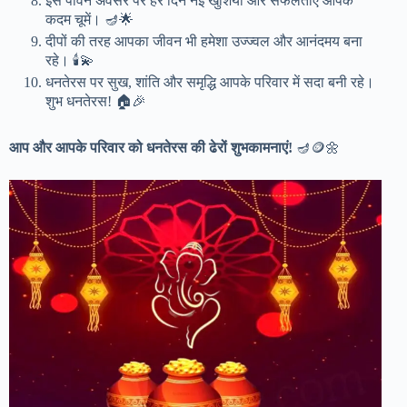
इस पावन अवसर पर हर दिन नई खुशियां और सफलताएं आपके
कदम चूमें। 🪔🌟
दीपों की तरह आपका जीवन भी हमेशा उज्ज्वल और आनंदमय बना
रहे। 🕯️💫
धनतेरस पर सुख, शांति और समृद्धि आपके परिवार में सदा बनी रहे।
शुभ धनतेरस! 🏠🎉
आप और आपके परिवार को धनतेरस की ढेरों शुभकामनाएं!
🪔🪙🌼