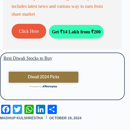
includes latest news and various way to earn from
share market
Click Here
Get ₹14 Lakh from ₹200
Best Diwali Stocks to Buy
Fa
T
W
Li
S
ce
wi
ha
nk
ha
MADHUP KULSHRESTHA
OCTOBER 19, 2024
bo
tte
ts
ed
re