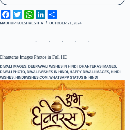
Fa
T
W
Li
S
ce
wi
ha
nk
ha
MADHUP KULSHRESTHA
OCTOBER 21, 2024
bo
tte
ts
ed
re
ok
r
A
In
pp
Dhanteras Images Photos in Full HD
DIWALI IMAGES
,
DEEPAWALI WISHES IN HINDI
,
DHANTERAS IMAGES
,
DIWALI PHOTO
,
DIWALI WISHES IN HINDI
,
HAPPY DIWALI IMAGES
,
HINDI
WISHES
,
HINDIWISHES.COM
,
WHATSAPP STATUS IN HINDI