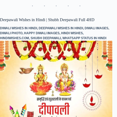
ok
r
A
In
pp
Deepawali Wishes in Hindi | Shubh Deepawali Full 4HD
DIWALI WISHES IN HINDI
,
DEEPAWALI WISHES IN HINDI
,
DIWALI IMAGES
,
DIWALI PHOTO
,
HAPPY DIWALI IMAGES
,
HINDI WISHES
,
HINDIWISHES.COM
,
SHUBH DEEPAWALI
,
WHATSAPP STATUS IN HINDI