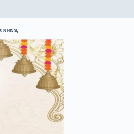
p
I
n
 IN HINDI
,