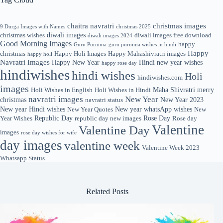
chaitra navratri
christmas images
9 Durga Images with Names
christmas 2025
diwali images
christmas wishes
diwali images free download
diwali images 2024
Good Morning Images
happy
Guru Purnima
guru purnima wishes in hindi
Happy
christmas
Happy Holi Images
Happy Mahashivratri images
happy holi
Navratri Images
Happy New Year
Hindi new year wishes
happy rose day
hindiwishes
hindi wishes
Holi
hindiwishes.com
images
Maha Shivratri
merry
Holi Wishes in English
Holi Wishes in Hindi
navratri images
New Year
christmas
New Year 2023
navratri status
New year Hindi wishes
New year whatsApp wishes
New Year Quotes
New
Republic Day
Rose Day
Year Wishes
republic day new images
Rose day
Valentine
Valentine Day
images
rose day wishes for wife
day images
valentine week
Valentine Week 2023
Whatsapp Status
Related Posts