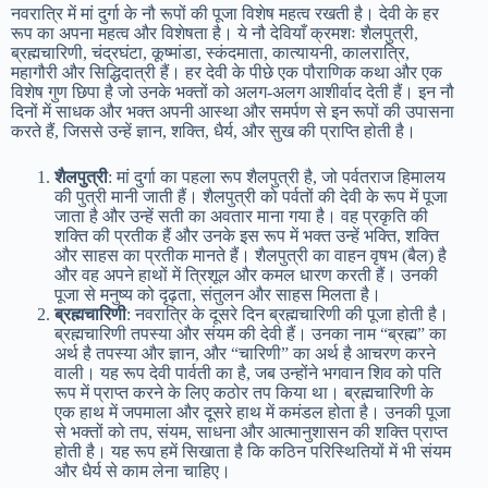
नवरात्रि में मां दुर्गा के नौ रूपों की पूजा विशेष महत्व रखती है। देवी के हर
रूप का अपना महत्व और विशेषता है। ये नौ देवियाँ क्रमशः शैलपुत्री,
ब्रह्मचारिणी, चंद्रघंटा, कूष्मांडा, स्कंदमाता, कात्यायनी, कालरात्रि,
महागौरी और सिद्धिदात्री हैं। हर देवी के पीछे एक पौराणिक कथा और एक
विशेष गुण छिपा है जो उनके भक्तों को अलग-अलग आशीर्वाद देती हैं। इन नौ
दिनों में साधक और भक्त अपनी आस्था और समर्पण से इन रूपों की उपासना
करते हैं, जिससे उन्हें ज्ञान, शक्ति, धैर्य, और सुख की प्राप्ति होती है।
शैलपुत्री
: मां दुर्गा का पहला रूप शैलपुत्री है, जो पर्वतराज हिमालय
की पुत्री मानी जाती हैं। शैलपुत्री को पर्वतों की देवी के रूप में पूजा
जाता है और उन्हें सती का अवतार माना गया है। वह प्रकृति की
शक्ति की प्रतीक हैं और उनके इस रूप में भक्त उन्हें भक्ति, शक्ति
और साहस का प्रतीक मानते हैं। शैलपुत्री का वाहन वृषभ (बैल) है
और वह अपने हाथों में त्रिशूल और कमल धारण करती हैं। उनकी
पूजा से मनुष्य को दृढ़ता, संतुलन और साहस मिलता है।
ब्रह्मचारिणी
: नवरात्रि के दूसरे दिन ब्रह्मचारिणी की पूजा होती है।
ब्रह्मचारिणी तपस्या और संयम की देवी हैं। उनका नाम “ब्रह्म” का
अर्थ है तपस्या और ज्ञान, और “चारिणी” का अर्थ है आचरण करने
वाली। यह रूप देवी पार्वती का है, जब उन्होंने भगवान शिव को पति
रूप में प्राप्त करने के लिए कठोर तप किया था। ब्रह्मचारिणी के
एक हाथ में जपमाला और दूसरे हाथ में कमंडल होता है। उनकी पूजा
से भक्तों को तप, संयम, साधना और आत्मानुशासन की शक्ति प्राप्त
होती है। यह रूप हमें सिखाता है कि कठिन परिस्थितियों में भी संयम
और धैर्य से काम लेना चाहिए।