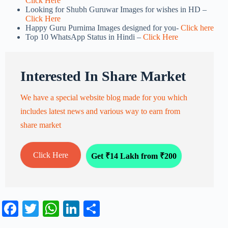
Click Here
Looking for Shubh Guruwar Images for wishes in HD –
Click Here
Happy Guru Purnima Images designed for you-
Click here
Top 10 WhatsApp Status in Hindi –
Click Here
Interested In Share Market
We have a special website blog made for you which
includes latest news and various way to earn from
share market
Click Here
Get ₹14 Lakh from ₹200
Fa
T
W
Li
S
ce
wi
ha
nk
ha