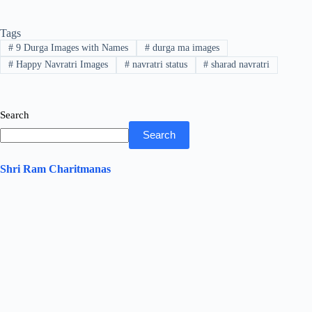
bo
tte
ts
ed
re
Tags
ok
r
A
In
#
9 Durga Images with Names
#
durga ma images
pp
#
Happy Navratri Images
#
navratri status
#
sharad navratri
Search
Search
Shri Ram Charitmanas