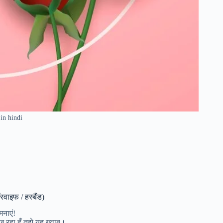
in hindi
ाइफ / हस्बैंड)
मनाएं!
ेज रहा हूँ तुझे यह ख्वाब।