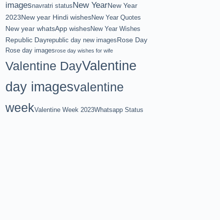
images
New Year
New Year
navratri status
2023
New year Hindi wishes
New Year Quotes
New year whatsApp wishes
New Year Wishes
Republic Day
Rose Day
republic day new images
Rose day images
rose day wishes for wife
Valentine
Valentine Day
day images
valentine
week
Valentine Week 2023
Whatsapp Status