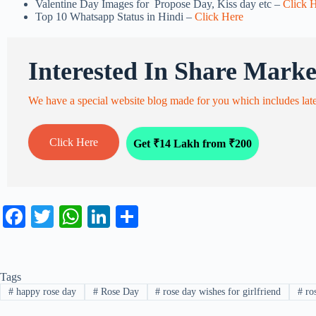
Valentine Day Images for Propose Day, Kiss day etc –
Click 
Top 10 Whatsapp Status in Hindi –
Click Here
Interested In Share Marke
We have a special website blog made for you which includes lat
Click Here
Get ₹14 Lakh from ₹200
Fa
T
W
Li
S
ce
wi
ha
nk
ha
bo
tte
ts
ed
re
Tags
ok
r
A
In
#
happy rose day
#
Rose Day
#
rose day wishes for girlfriend
#
ros
pp