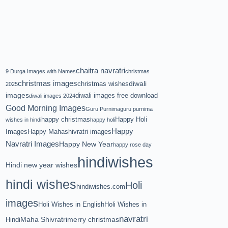
chaitra navratri
9 Durga Images with Names
christmas
christmas images
diwali
christmas wishes
2025
images
diwali images free download
diwali images 2024
Good Morning Images
Guru Purnima
guru purnima
happy christmas
Happy Holi
wishes in hindi
happy holi
Happy
Images
Happy Mahashivratri images
Navratri Images
Happy New Year
happy rose day
hindiwishes
Hindi new year wishes
hindi wishes
Holi
hindiwishes.com
images
Holi Wishes in English
Holi Wishes in
navratri
Maha Shivratri
merry christmas
Hindi