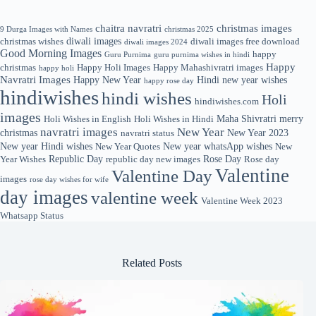
chaitra navratri
christmas images
9 Durga Images with Names
christmas 2025
diwali images
christmas wishes
diwali images free download
diwali images 2024
Good Morning Images
happy
Guru Purnima
guru purnima wishes in hindi
Happy
christmas
Happy Holi Images
Happy Mahashivratri images
happy holi
Navratri Images
Happy New Year
Hindi new year wishes
happy rose day
hindiwishes
hindi wishes
Holi
hindiwishes.com
images
Maha Shivratri
merry
Holi Wishes in English
Holi Wishes in Hindi
navratri images
New Year
christmas
New Year 2023
navratri status
New year Hindi wishes
New year whatsApp wishes
New Year Quotes
New
Republic Day
Rose Day
Year Wishes
republic day new images
Rose day
Valentine
Valentine Day
images
rose day wishes for wife
day images
valentine week
Valentine Week 2023
Whatsapp Status
Related Posts