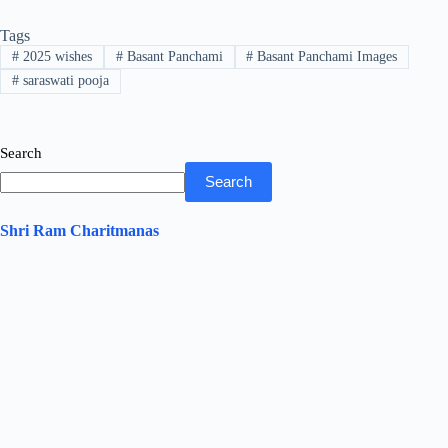
bo
tte
ts
ed
re
Tags
ok
r
A
In
#
2025 wishes
#
Basant Panchami
#
Basant Panchami Images
pp
#
saraswati pooja
Search
Search
Shri Ram Charitmanas