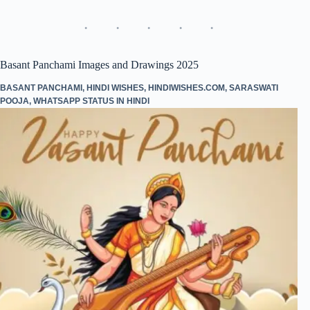
bo
tte
ts
ed
re
ok
r
A
In
pp
Basant Panchami Images and Drawings 2025
BASANT PANCHAMI
,
HINDI WISHES
,
HINDIWISHES.COM
,
SARASWATI
POOJA
,
WHATSAPP STATUS IN HINDI