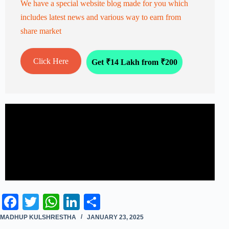
We have a special website blog made for you which
includes latest news and various way to earn from
share market
Click Here
Get ₹14 Lakh from ₹200
Fa
T
W
Li
S
ce
wi
ha
nk
ha
MADHUP KULSHRESTHA
JANUARY 23, 2025