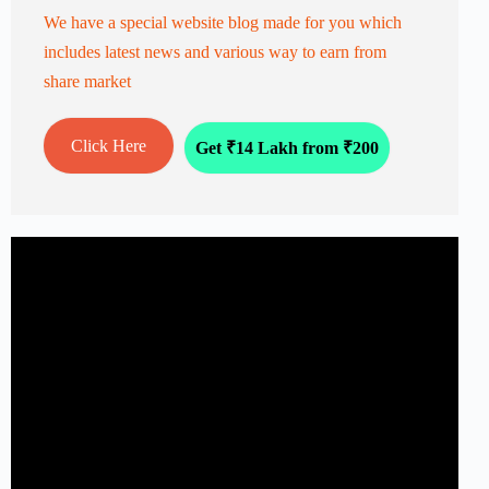
We have a special website blog made for you which
includes latest news and various way to earn from
share market
Click Here
Get ₹14 Lakh from ₹200