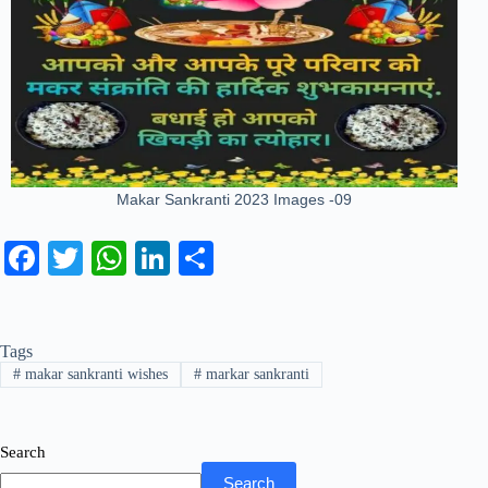
Makar Sankranti 2023 Images -09
Fa
T
W
Li
S
ce
wi
ha
nk
ha
bo
tte
ts
ed
re
Tags
ok
r
A
In
#
makar sankranti wishes
#
markar sankranti
pp
Search
Search