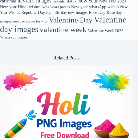
navratri images
New Year
christmas
New Year 2023
navratri status
New year Hindi wishes
New year whatsApp wishes
New Year Quotes
New
Republic Day
Rose Day
Year Wishes
republic day new images
Rose day
Valentine
Valentine Day
images
rose day wishes for wife
day images
valentine week
Valentine Week 2023
Whatsapp Status
Related Posts