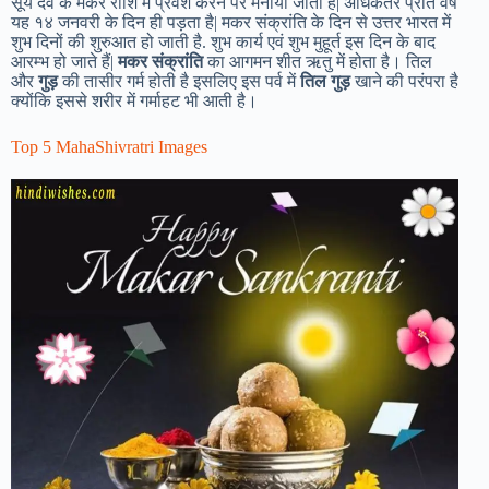
सूर्य देव के मकर राशि में प्रवेश करने पर मनाया जाता है| अधिकतर प्रति वर्ष
यह १४ जनवरी के दिन ही पड़ता है| मकर संक्रांति के दिन से उत्तर भारत में
शुभ दिनों की शुरुआत हो जाती है. शुभ कार्य एवं शुभ मुहूर्त इस दिन के बाद
आरम्भ हो जाते हैं|
मकर संक्रांति
का आगमन शीत ऋतु में होता है। तिल
और
गुड़
की तासीर गर्म होती है इसलिए इस पर्व में
तिल
गुड़
खाने की परंपरा है
क्योंकि इससे शरीर में गर्माहट भी आती है।
Top 5 MahaShivratri Images