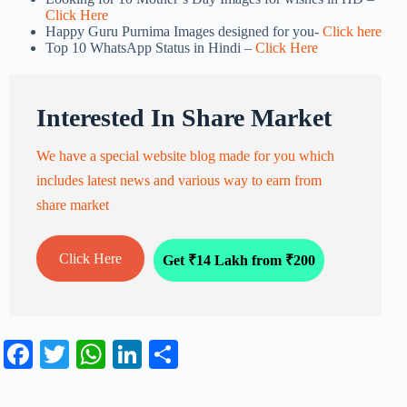
Click Here
Happy Guru Purnima Images designed for you-
Click here
Top 10 WhatsApp Status in Hindi –
Click Here
Interested In Share Market
We have a special website blog made for you which
includes latest news and various way to earn from
share market
Click Here
Get ₹14 Lakh from ₹200
Fa
T
W
Li
S
ce
wi
ha
nk
ha