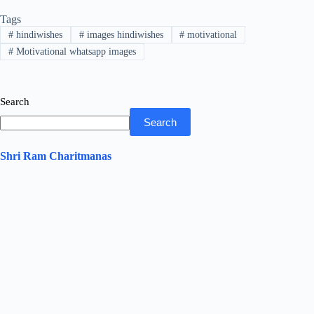
bo
tte
ts
ed
re
Tags
ok
r
A
In
#
hindiwishes
#
images hindiwishes
#
motivational
pp
#
Motivational whatsapp images
Search
Search
Shri Ram Charitmanas