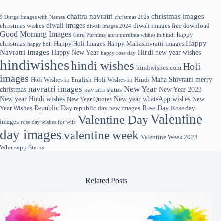
chaitra navratri
christmas images
9 Durga Images with Names
christmas 2025
diwali images
christmas wishes
diwali images free download
diwali images 2024
Good Morning Images
happy
Guru Purnima
guru purnima wishes in hindi
Happy
christmas
Happy Holi Images
Happy Mahashivratri images
happy holi
Navratri Images
Happy New Year
Hindi new year wishes
happy rose day
hindiwishes
hindi wishes
Holi
hindiwishes.com
images
Maha Shivratri
merry
Holi Wishes in English
Holi Wishes in Hindi
navratri images
New Year
christmas
New Year 2023
navratri status
New year Hindi wishes
New year whatsApp wishes
New Year Quotes
New
Republic Day
Rose Day
Year Wishes
republic day new images
Rose day
Valentine
Valentine Day
images
rose day wishes for wife
day images
valentine week
Valentine Week 2023
Whatsapp Status
Related Posts