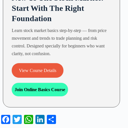
Start With The Right
Foundation
Learn stock market basics step-by-step — from price
movement and trends to trade planning and risk
control. Designed specially for beginners who want
clarity, not confusion.
View Course Details
Join Online Basics Course
Fa
T
W
Li
S