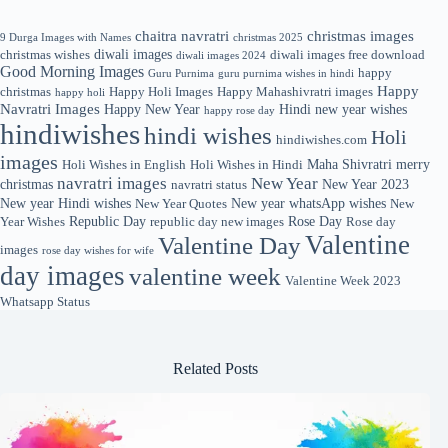
chaitra navratri
christmas images
9 Durga Images with Names
christmas 2025
diwali images
christmas wishes
diwali images free download
diwali images 2024
Good Morning Images
happy
Guru Purnima
guru purnima wishes in hindi
Happy
christmas
Happy Holi Images
Happy Mahashivratri images
happy holi
Navratri Images
Happy New Year
Hindi new year wishes
happy rose day
hindiwishes
hindi wishes
Holi
hindiwishes.com
images
Maha Shivratri
merry
Holi Wishes in English
Holi Wishes in Hindi
navratri images
New Year
christmas
New Year 2023
navratri status
New year Hindi wishes
New year whatsApp wishes
New Year Quotes
New
Republic Day
Rose Day
Year Wishes
republic day new images
Rose day
Valentine
Valentine Day
images
rose day wishes for wife
day images
valentine week
Valentine Week 2023
Whatsapp Status
Related Posts