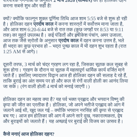
पारंपरिक गणनाओं के अनुसार
2 मार्च 2026 (सोमवार)
को ही होलिका दहन
करना सबसे शुभ और सही है!
क्यों? क्योंकि फाल्गुन शुक्ल पूर्णिमा तिथि आज शाम 5:55 बजे से शुरू हो रही
है। होलिका दहन
प्रदोष काल
में करना शास्त्रों में सर्वोत्तम माना जाता है,
और आज शाम 6:20-6:44 बजे से रात तक (कुछ जगहों पर 8:53 या 9:11
तक) का मुहूर्त उपलब्ध है। कई पंडितों और हृषीकेश पंचांग, अमर उजाला,
आज तक जैसे स्रोतों के अनुसार
प्रदोष काल
में दहन करना उत्तम है, भले
ही भद्रा का कुछ प्रभाव हो – भद्रा पुच्छ काल में भी दहन शुभ रहता है (रात
1:25 AM से आगे)।
दूसरी तरफ, 3 मार्च को चंद्र ग्रहण लग रहा है, जिसका सूतक कल सुबह से
शुरू होगा। ग्रहण के दौरान या सूतक में महत्वपूर्ण धार्मिक कार्य वर्जित माने
जाते हैं। इसलिए ज्यादातर विद्वान आज ही होलिका दहन की सलाह दे रहे हैं,
ताकि बुराई का अंत समय पर हो और कल से रंगों वाली होली का आनंद लिया
जा सके। (रंग वाली होली 4 मार्च को मनाई जाएगी।)
होलिका दहन का महत्व क्या है? यह पर्व भक्त प्रह्लाद और भगवान विष्णु की
कृपा की जीत का प्रतीक है। होलिका, जो अपने भतीजे प्रह्लाद को आग में
जलाने आई थी, खुद जल गई – क्योंकि भगवान नरसिंह की कृपा से प्रह्लाद
बच गए। आज हम होलिका की आग में अपने सारे दुख, नकारात्मकता, द्वेष
और बुराइयों को जलाते हैं। यह अच्छाई पर बुराई की विजय का उत्सव है।
कैसे मनाएं आज होलिका दहन?