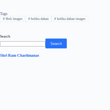
ce
wi
ha
nk
ha
bo
tte
ts
ed
re
Tags
ok
r
A
In
#
Holi images
#
holika dahan
#
holika dahan images
pp
Search
Search
Shri Ram Charitmanas