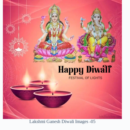
Lakshmi Ganesh Diwali Images -05