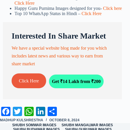
Click Here
Happy Guru Purnima Images designed for you-
Click here
Top 10 WhatsApp Status in Hindi –
Click Here
Interested In Share Market
We have a special website blog made for you which
includes latest news and various way to earn from
share market
Click Here
Get ₹14 Lakh from ₹200
Fa
T
W
Li
S
ce
wi
ha
nk
ha
MADHUP KULSHRESTHA
OCTOBER 8, 2024
SHUBH SOMWAR IMAGES
SHUBH MANGALWAR IMAGES
SHUBH BUDHWAR IMAGES
SHUBH GURUWAR IMAGES