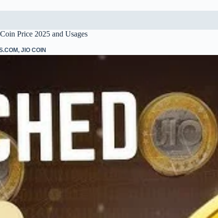
oCoin Price 2025 and Usages
S.COM
,
JIO COIN