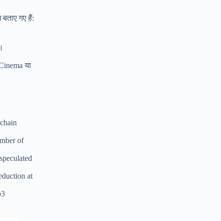
बताए गए हैं:
ं।
ioCinema या
kchain
umber of
 speculated
eduction at
b3