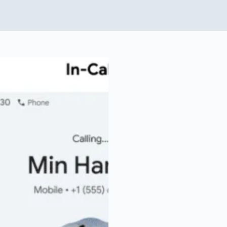
p
I
n