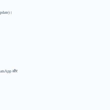
update)।
WhatsApp और