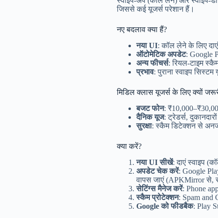
स्वाइप-अप (कॉल लेने) और स्वाइप-ड
जिससे कई यूजर्स परेशान हैं।
नए बदलाव क्या हैं?
नया UI
: कॉल लेने के लिए दाएं
ऑटोमेटिक अपडेट
: Google P
अन्य फीचर्स
: रियल-टाइम स्कै
प्रभाव
: पुराना स्वाइप सिस्ट
मिडिल क्लास यूजर्स के लिए क्यों जरू
बजट फोन
: ₹10,000–₹30,00
दैनिक यूज
: ट्रेडर्स, दुकानद
सुरक्षा
: स्कैम डिटेक्शन से अ
क्या करें?
नया UI सीखें
: दाएं स्वाइप (कॉ
अपडेट चेक करें
: Google Play
वापस जाएं (APKMirror से, 
सेटिंग्स मैनेज करें
: Phone app
स्कैम प्रोटेक्शन
: Spam and Ca
Google को फीडबैक
: Play St