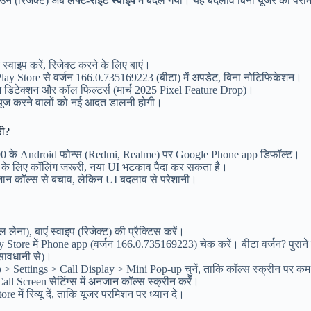
ाउन (रिजेक्ट) अब
लेफ्ट-राइट स्वाइप
में बदल गया। यह बदलाव बिना यूजर की परम
 स्वाइप करें, रिजेक्ट करने के लिए बाएं।
lay Store से वर्जन 166.0.735169223 (बीटा) में अपडेट, बिना नोटिफिकेशन।
म डिटेक्शन और कॉल फिल्टर्स (मार्च 2025 Pixel Feature Drop)।
म यूज करने वालों को नई आदत डालनी होगी।
री?
0 के Android फोन्स (Redmi, Realme) पर Google Phone app डिफॉल्ट।
ारों के लिए कॉलिंग जरूरी, नया UI भटकाव पैदा कर सकता है।
नजान कॉल्स से बचाव, लेकिन UI बदलाव से परेशानी।
ल लेना), बाएं स्वाइप (रिजेक्ट) की प्रैक्टिस करें।
 Store में Phone app (वर्जन 166.0.735169223) चेक करें। बीटा वर्जन? पुराने 
सावधानी से)।
 > Settings > Call Display > Mini Pop-up चुनें, ताकि कॉल्स स्क्रीन पर कम 
ll Screen सेटिंग्स में अनजान कॉल्स स्क्रीन करें।
ore में रिव्यू दें, ताकि यूजर परमिशन पर ध्यान दे।