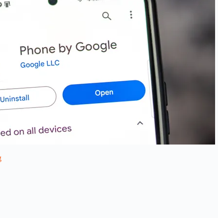
g
r Images for wishes in HD –
Click Here
lwar Images for wishes in HD –
Click Here
ar Images for wishes in HD –
Click Here