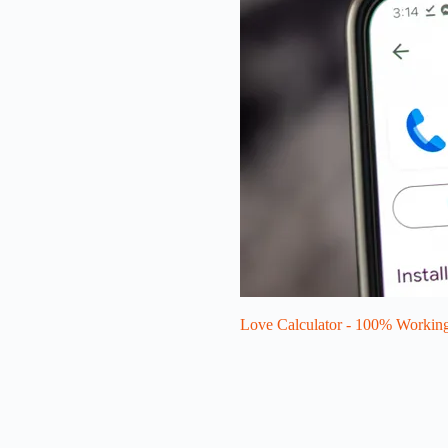
Love Calculator - 100% Workin
Also Check-
Looking for Shubh Somwa
Looking for Shubh Manga
Looking for Shubh Budhw