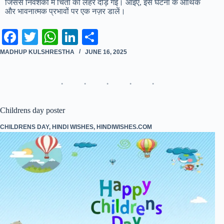
जिससे निवेशकों में चिंता की लहर दौड़ गई। आइए, इस घटना के आर्थिक
और भावनात्मक प्रभावों पर एक नज़र डालें।
Fa
T
W
Li
S
ce
wi
ha
nk
ha
MADHUP KULSHRESTHA
JUNE 16, 2025
bo
tte
ts
ed
re
ok
r
A
In
pp
Childrens day poster
CHILDRENS DAY
,
HINDI WISHES
,
HINDIWISHES.COM