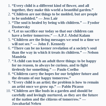
“Every child is a different kind of flower, and all
together, they make this world a beautiful garden.”
“Children are not things to be molded, but are people
to be unfolded.” — Jess Lair
“The soul is healed by being with children.” — Fyodor
Dostoevsky
“Let us sacrifice our today so that our children can
have a better tomorrow.” — A.P.J. Abdul Kalam
“Children are the living messages we send to a time we
will not see.” — John F. Kennedy
“There can be no keener revelation of a society’s soul
than the way in which it treats its children.” — Nelson
Mandela
“A child can teach an adult three things: to be happy
for no reason, to always be curious, and to fight
tirelessly for something.” — Paulo Coelho
“Children carry the hopes for our brighter future and
the dreams of our happy tomorrow.”
“Every child is an artist; the problem is how to remain
an artist once we grow up.” — Pablo Picasso
“Children are like buds in a garden and should be
carefully and lovingly nurtured, as they are the future
of the nation and the citizens of tomorrow.” —
Jawaharlal Nehru