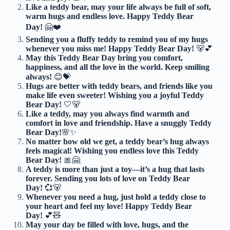
Like a teddy bear, may your life always be full of soft,
warm hugs and endless love. Happy Teddy Bear
Day!
🤗❤️
Sending you a fluffy teddy to remind you of my hugs
whenever you miss me! Happy Teddy Bear Day!
🐻💕
May this Teddy Bear Day bring you comfort,
happiness, and all the love in the world. Keep smiling
always!
😊💝
Hugs are better with teddy bears, and friends like you
make life even sweeter! Wishing you a joyful Teddy
Bear Day!
🤍🐻
Like a teddy, may you always find warmth and
comfort in love and friendship. Have a snuggly Teddy
Bear Day!
🌸✨
No matter how old we get, a teddy bear’s hug always
feels magical! Wishing you endless love this Teddy
Bear Day!
🎀🤗
A teddy is more than just a toy—it’s a hug that lasts
forever. Sending you lots of love on Teddy Bear
Day!
💞🐻
Whenever you need a hug, just hold a teddy close to
your heart and feel my love! Happy Teddy Bear
Day!
💕🧸
May your day be filled with love, hugs, and the