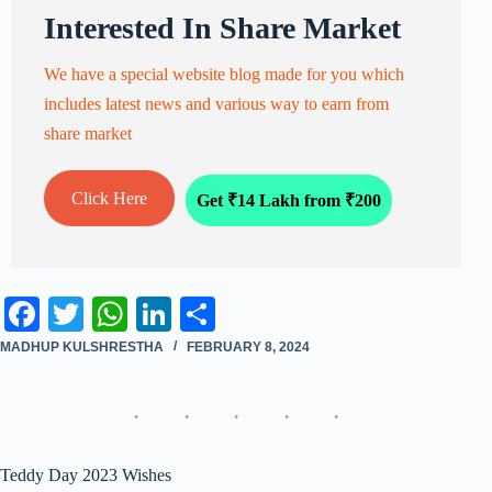
Interested In Share Market
We have a special website blog made for you which
includes latest news and various way to earn from
share market
Click Here
Get ₹14 Lakh from ₹200
Fa
T
W
Li
S
ce
wi
ha
nk
ha
MADHUP KULSHRESTHA
FEBRUARY 8, 2024
bo
tte
ts
ed
re
ok
r
A
In
pp
Teddy Day 2023 Wishes