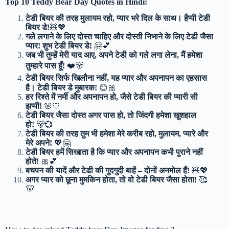
Top 10 Teddy Bear Day Quotes in Hindi:
टेडी बियर की तरह मुलायम रहो, प्यार भरे दिल के साथ। हैप्पी टेडी
बियर डे!
🧸💖
गले लगाने के लिए दोस्त चाहिए और दोस्ती निभाने के लिए टेडी जैसा
प्यार! शुभ टेडी बियर डे!
🤗💕
जब भी तुम्हें मेरी याद आए, अपने टेडी को गले लगा लेना, मैं हमेशा
तुम्हारे पास हूँ!
❤️🐻
टेडी बियर सिर्फ खिलौना नहीं, यह प्यार और अपनापन का एहसास
है। टेडी बियर डे मुबारक!
😊🎀
हर रिश्ते में नर्मी और अपनापन हो, जैसे टेडी बियर की प्यारी सी
झप्पी!
🌸🤍
टेडी बियर जैसा दोस्त अगर पास हो, तो जिंदगी हमेशा खुशहाल
हो!
🐻💞
टेडी बियर की तरह तुम भी हमेशा मेरे करीब रहो, मुलायम, प्यारे और
मेरे अपने!
💖🤗
टेडी बियर हमें सिखाता है कि प्यार और अपनापन कभी पुराने नहीं
होते!
🎀💕
बचपन की यादें और टेडी की गुदगुदी बाहें – दोनों अनमोल हैं!
🧸💖
अगर प्यार को छूना मुमकिन होता, तो वो टेडी बियर जैसा होता!
🥰
🐻