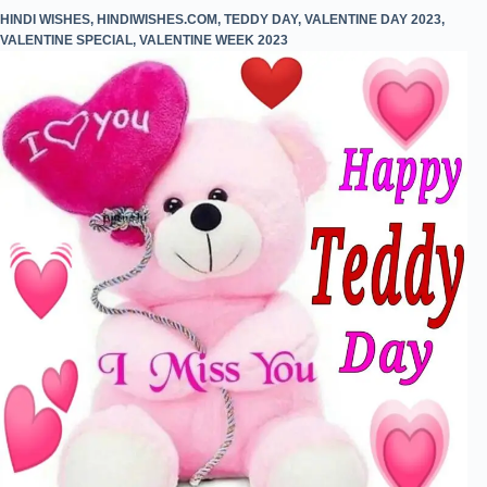
HINDI WISHES
,
HINDIWISHES.COM
,
TEDDY DAY
,
VALENTINE DAY 2023
,
VALENTINE SPECIAL
,
VALENTINE WEEK 2023