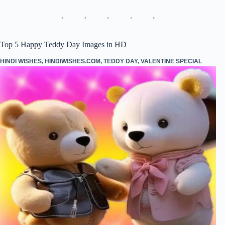
bo
tte
ts
ed
re
ok
r
A
In
pp
Top 5 Happy Teddy Day Images in HD
HINDI WISHES
,
HINDIWISHES.COM
,
TEDDY DAY
,
VALENTINE SPECIAL