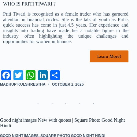
WHO IS PRITI TIWARI ?
Priti Tiwari is recognised as a female trader who has garnered
attention in financial circles. She is the talk of youth as Priti's
quick success has come in just 4.5 years. Her experience and
insights into trading have made her a notable figure in the
industry, often highlighting the unique challenges and
opportunities for women in finance.
Learn More!
Fa
T
W
Li
S
ce
wi
ha
nk
ha
MADHUP KULSHRESTHA
OCTOBER 2, 2025
bo
tte
ts
ed
re
ok
r
A
In
pp
Good night images New with quotes | Square Photo Good Night
Hindi
GOOD NIGHT IMAGES
,
SQUARE PHOTO GOOD NIGHT HINDI