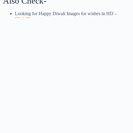
Also Check-
Looking for Happy Diwali Images for wishes in HD –
Click Here
Looking for Shubh Somwar Images for wishes in HD –
Click Here
Looking for Shubh Mangalwar Images for wishes in HD
–
Click Here
Looking for Shubh Budhwar Images for wishes in HD –
Click Here
Looking for Shubh Guruwar Images for wishes in HD –
Click Here
Happy Guru Purnima Images designed for you-
Click here
Top 10 WhatsApp Status in Hindi –
Click Here
Interested In Share Market
We have a special website blog made for you which
includes latest news and various way to earn from
share market