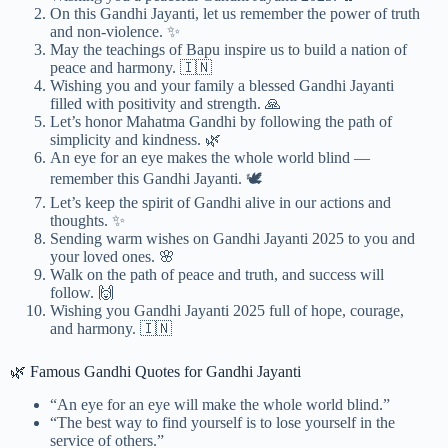
On this Gandhi Jayanti, let us remember the power of truth
and non-violence. ✨
May the teachings of Bapu inspire us to build a nation of
peace and harmony. 🇮🇳
Wishing you and your family a blessed Gandhi Jayanti
filled with positivity and strength. 🙏
Let’s honor Mahatma Gandhi by following the path of
simplicity and kindness. 🌿
An eye for an eye makes the whole world blind —
remember this Gandhi Jayanti. 🕊️
Let’s keep the spirit of Gandhi alive in our actions and
thoughts. ✨
Sending warm wishes on Gandhi Jayanti 2025 to you and
your loved ones. 🌸
Walk on the path of peace and truth, and success will
follow. 🙌
Wishing you Gandhi Jayanti 2025 full of hope, courage,
and harmony. 🇮🇳
🌿 Famous Gandhi Quotes for Gandhi Jayanti
“An eye for an eye will make the whole world blind.”
“The best way to find yourself is to lose yourself in the
service of others.”